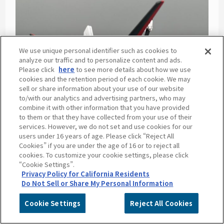
We use unique personal identifier such as cookies to
analyze our traffic and to personalize content and ads.
Please click
here
to see more details about how we use
cookies and the retention period of each cookie. We may
sell or share information about your use of our website
to/with our analytics and advertising partners, who may
combine it with other information that you have provided
to them or that they have collected from your use of their
services. However, we do not set and use cookies for our
users under 16 years of age. Please click “Reject All
Cookies” if you are under the age of 16 or to reject all
cookies. To customize your cookie settings, please click
“Cookie Settings”.
Privacy Policy for California Residents
Do Not Sell or Share My Personal Information
Cookie Settings
Reject All Cookies