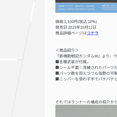
価格:1,100円(税込 10%)
発売日:
2025年10月11日
商品詳細ページは
コチラ
＜商品紹介＞
『新機動戦記ガンダムW』より、ウイ
■各種武装が付属。
■シール不要！洗練されたパーツ
■パーツ数を抑えつつも抜群の可
■ニッパーを使わず手でパチパチ
それではランナーの構成の紹介か