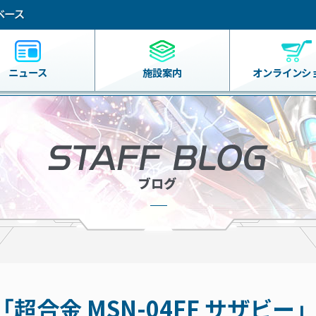
ニュース
施設案内
オンライン
シ
合金 MSN-04FF サザビー」