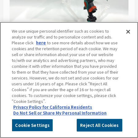
We use unique personal identifier such as cookies to
analyze our traffic and to personalize content and ads.
Please click
here
to see more details about how we use
cookies and the retention period of each cookie. We may
sell or share information about your use of our website
本体色の塗装は
Mr.サーフェイサー1200 スプレー（徳用）
を
to/with our analytics and advertising partners, who may
塗装して下地の色を均一にしてから缶スプレー
で塗装！
combine it with other information that you have provided
武装のスイートソードの黄色いエフェクトパーツを水性塗料
to them or that they have collected from your use of their
で塗装して黄緑色にしました。
services. However, we do not set and use cookies for our
users under 16 years of age. Please click “Reject All
Cookies” if you are under the age of 16 or to reject all
cookies. To customize your cookie settings, please click
“Cookie Settings”.
Privacy Policy for California Residents
Do Not Sell or Share My Personal Information
Cookie Settings
Reject All Cookies