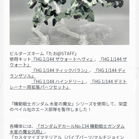
ビルダーズネーム『たお@STAFF』
使用キット
『HG 1/144 ザウォートヘヴィ』
、
『HG 1/144 ザ
ウォート』
『HG 1/144 ティックバラン』
、
『HG 1/144 ディ
ランザソル』
『HG 1/144 ハインドリー』
、
『HG 1/144 デミト
レーナー用拡張パーツセット』
『機動戦士ガンダム 水星の魔女』シリーズを使用して、架空
のペイル社のエース部隊を製作しました！
各機体には、
『ガンダムデカールNo.134 機動戦士ガンダム
水星の魔女汎用』
、
『カスタマイズマテリアル（パイプパーツ/マルチジョイン