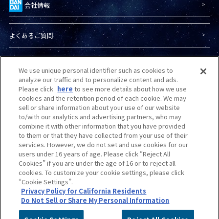
会社情報
よくあるご質問
プライバシーポリシー
We use unique personal identifier such as cookies to
analyze our traffic and to personalize content and ads.
Please click
here
to see more details about how we use
プライバシーオプション
cookies and the retention period of each cookie. We may
sell or share information about your use of our website
to/with our analytics and advertising partners, who may
combine it with other information that you have provided
商品（ガンプラ）に関する
お問い合わせ
to them or that they have collected from your use of their
services. However, we do not set and use cookies for our
users under 16 years of age. Please click “Reject All
Do Not Sell or Share My Personal Information
Cookies” if you are under the age of 16 or to reject all
cookies. To customize your cookie settings, please click
“Cookie Settings”.
カスタマーハラスメントに
対する基本的な対応方針
について
Privacy Policy for California Residents
Do Not Sell or Share My Personal Information
©創通・サンライズ
©創通・サンライズ・MBS
©サンライズ