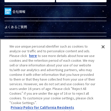
会社情報
よくあるご質問
プライバシーポリシー
We use unique personal identifier such as cookies to
analyze our traffic and to personalize content and ads.
Please click
here
to see more details about how we use
プライバシーオプション
cookies and the retention period of each cookie. We may
sell or share information about your use of our website
to/with our analytics and advertising partners, who may
商品（ガンプラ）に関する
お問い合わせ
combine it with other information that you have provided
to them or that they have collected from your use of their
services. However, we do not set and use cookies for our
Do Not Sell or Share My Personal Information
users under 16 years of age. Please click “Reject All
Cookies” if you are under the age of 16 or to reject all
cookies. To customize your cookie settings, please click
“Cookie Settings”.
カスタマーハラスメントに
対する基本的な対応方針
について
Privacy Policy for California Residents