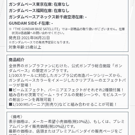
ガンダムベース東京在庫: 在庫なし
ガンダムベース福岡在庫: 在庫なし
ガンダムベースアネックス新千歳空港在庫: -
GUNDAM SIDE-F在庫: -
※「THE GUNDAM BASE SATELLITE」では一部商品の取り扱いがございません。在庫
状況は各店舗へお問い合わせください。
発売日:
2021年06月21日
※ガンダムベースでの発売予定日となります。
対象年齢:15歳以上
商品紹介
全世界のガンプラファンにむけた、公式ガンプラ総合施設「ガン
ダムベース」の限定ガンプラです。
1/100スケールに対応したガンプラ公式改造パーツシリーズから、
ガンダムベースカラーをイメージしたクリアブルーのエフェクトパ
ーツが登場！
■ビームエフェクト、バーニアエフェクトがそれぞれ2種類付属！
組み合わせ次第でビーム・ライフルの発射シーンや、モビルスーツ
の射出シーンを再現可能！
■1/100 MSバーニア(別売り)などと組み合わせることが可能！
〈備考〉
表示価格は、メーカー希望小売価格(税10%込)、もしくは、プレミ
アムバンダイ販売価格(税10%込)です。
最新の価格は、店頭またはプレミアムバンダイの販売ページをご