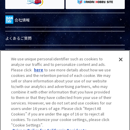
会社情報
よくあるご質問
プライバシーポリシー
We use unique personal identifier such as cookies to
analyze our traffic and to personalize content and ads.
Please click
here
to see more details about how we use
プライバシーオプション
cookies and the retention period of each cookie. We may
sell or share information about your use of our website
to/with our analytics and advertising partners, who may
combine it with other information that you have provided
商品（ガンプラ）に関する
お問い合わせ
to them or that they have collected from your use of their
services. However, we do not set and use cookies for our
users under 16 years of age. Please click “Reject All
Do Not Sell or Share My Personal Information
Cookies” if you are under the age of 16 or to reject all
cookies. To customize your cookie settings, please click
“Cookie Settings”.
カスタマーハラスメントに
対する基本的な対応方針
について