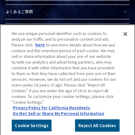
よくあるご質問
プライバシーポリシー
We use unique personal identifier such as cookies to
analyze our traffic and to personalize content and ads.
Please click
here
to see more details about how we use
プライバシーオプション
cookies and the retention period of each cookie. We may
sell or share information about your use of our website
to/with our analytics and advertising partners, who may
combine it with other information that you have provided
商品（ガンプラ）に関する
お問い合わせ
to them or that they have collected from your use of their
services. However, we do not set and use cookies for our
users under 16 years of age. Please click “Reject All
Do Not Sell or Share My Personal Information
Cookies” if you are under the age of 16 or to reject all
cookies. To customize your cookie settings, please click
“Cookie Settings”.
カスタマーハラスメントに
対する基本的な対応方針
について
Privacy Policy for California Residents
Do Not Sell or Share My Personal Information
©創通・サンライズ
©創通・サンライズ・MBS
©サンライズ
Cookie Settings
Reject All Cookies
©サンライズ・MBS
※本サイト上で使用している画像は、イメージです。