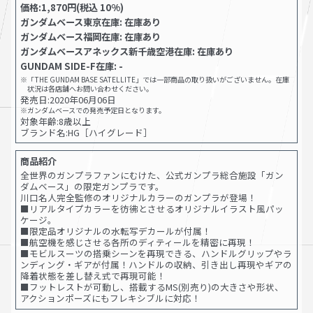
価格:1,870円(税込 10%)
ガンダムベース東京在庫: 在庫あり
ガンダムベース福岡在庫: 在庫あり
ガンダムベースアネックス新千歳空港在庫: 在庫あり
GUNDAM SIDE-F在庫: -
※「THE GUNDAM BASE SATELLITE」では一部商品の取り扱いがございません。在庫
状況は各店舗へお問い合わせください。
発売日:
2020年06月06日
※ガンダムベースでの発売予定日となります。
対象年齢:8歳以上
ブランド名:HG［ハイグレード］
商品紹介
全世界のガンプラファンにむけた、公式ガンプラ総合施設「ガン
ダムベース」の限定ガンプラです。
川口名人完全監修のオリジナルカラーのガンプラが登場！
■リアルタイプカラーを彷彿とさせるオリジナルイラスト風パッ
ケージ。
■限定品オリジナルの水転写デカールが付属！
■航空機を感じさせる各所のディティールを精密に再現！
■モビルスーツの搭乗シーンを再現できる、ハンドルグリップやラ
ンディング・ギアが付属！ハンドルの収納、引き出し再現やギアの
降着状態を差し替え式で再現可能！
■フットレストが可動し、搭載するMS(別売り)の大きさや形状、
アクションポーズにもフレキシブルに対応！