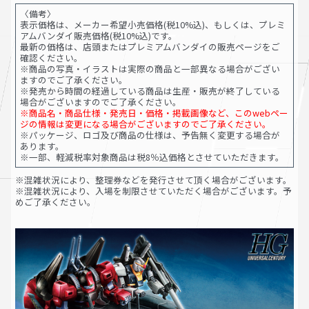
〈備考〉
表示価格は、メーカー希望小売価格(税10%込)、もしくは、プレミ
アムバンダイ販売価格(税10%込)です。
最新の価格は、店頭またはプレミアムバンダイの販売ページをご
確認ください。
※商品の写真・イラストは実際の商品と一部異なる場合がござい
ますのでご了承ください。
※発売から時間の経過している商品は生産・販売が終了している
場合がございますのでご了承ください。
※商品名・商品仕様・発売日・価格・掲載画像など、このwebペー
ジの情報は変更になる場合がございますのでご了承ください。
※パッケージ、ロゴ及び商品の仕様は、予告無く変更する場合が
あります。
※一部、軽減税率対象商品は税8％込価格とさせていただきます。
※混雑状況により、整理券などを発行させて頂く場合がございます。
※混雑状況により、入場を制限させていただく場合がございます。予
めご了承ください。