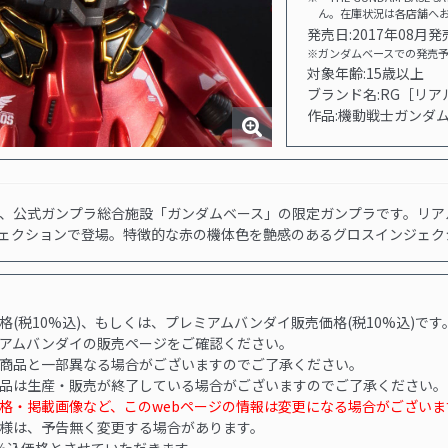
ん。在庫状況は各店舗へ
発売日:
2017年08月発
※ガンダムベースでの発売
対象年齢:15歳以上
ブランド名:RG［リ
作品:機動戦士ガンダム
、公式ガンプラ総合施設「ガンダムベース」の限定ガンプラです。リア
ェクションで登場。特徴的な赤の機体色を艶感のあるグロスインジェク
(税10%込)、もしくは、プレミアムバンダイ販売価格(税10%込)です
アムバンダイの販売ページをご確認ください。
商品と一部異なる場合がございますのでご了承ください。
品は生産・販売が終了している場合がございますのでご了承ください。
格・掲載画像など、このwebページの情報は変更になる場合がござい
様は、予告無く変更する場合があります。
％込価格とさせていただきます。