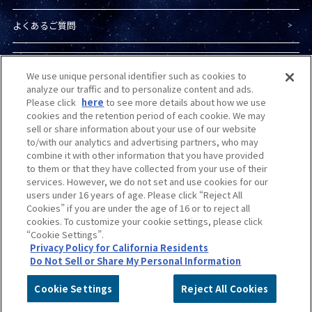
よくあるご質問
プライバシーポリシー
We use unique personal identifier such as cookies to
analyze our traffic and to personalize content and ads.
Please click
here
to see more details about how we use
プライバシーオプション
cookies and the retention period of each cookie. We may
sell or share information about your use of our website
to/with our analytics and advertising partners, who may
combine it with other information that you have provided
商品（ガンプラ）に関する
お問い合わせ
to them or that they have collected from your use of their
services. However, we do not set and use cookies for our
users under 16 years of age. Please click “Reject All
Do Not Sell or Share My Personal Information
Cookies” if you are under the age of 16 or to reject all
cookies. To customize your cookie settings, please click
“Cookie Settings”.
カスタマーハラスメントに
対する基本的な対応方針
について
Privacy Policy for California Residents
Do Not Sell or Share My Personal Information
©創通・サンライズ
©創通・サンライズ・MBS
©サンライズ
Cookie Settings
Reject All Cookies
©サンライズ・MBS
※本サイト上で使用している画像は、イメージです。