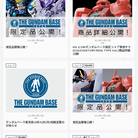
2022年11月18日
2022年11月17日
限定品情報公開！
HG 1/144 ガンダムベース限定 シャア専用ザク
II(21stCENTURY REAL TYPE Ver.)商品詳細
公開!
ニュース
ニュース
商品情報
2022年10月25日
2022年10月24日
ガンダムベース東京店10月31日(月)短縮営業の
限定品情報公開！
お知らせ
ニュース
商品情報
イベント・展示
ニュース