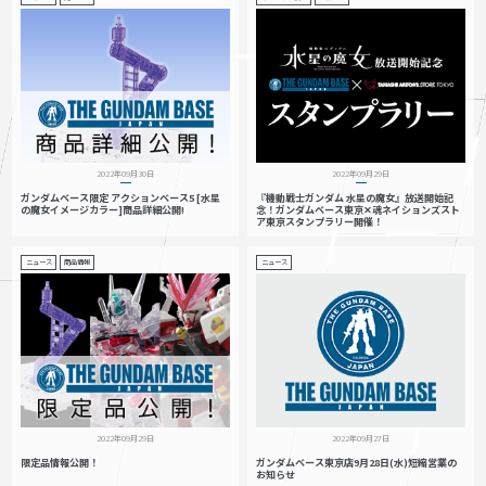
2022年09月30日
2022年09月29日
ガンダムベース限定 アクションベース5 [水星
『機動戦士ガンダム 水星の魔女』放送開始記
の魔女イメージカラー]商品詳細公開!
念！ガンダムベース東京✕魂ネイションズスト
ア東京スタンプラリー開催！
ニュース
商品情報
ニュース
2022年09月29日
2022年09月27日
限定品情報公開！
ガンダムベース東京店9月28日(水)短縮営業の
お知らせ