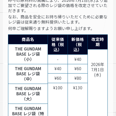
昨今の原材料の高騰により、2026年7月1日(水)より追
加でご要望される際のレジ袋の価格を改定させていた
だきます。
なお、商品を安全にお持ち帰りいただくために必要な
レジ袋は従来通り無料提供いたします。
何卒ご理解賜りますようお願い申し上げます。
商品名
従来価
新価格
改定時
格（税
（税
期
THE GUNDAM
込）
込）
BASE レジ袋
（小）
-
¥40
2026年
THE GUNDAM
¥40
¥60
7月1日
BASE レジ袋
(水)
¥60
¥80
（中）
¥100
¥130
THE GUNDAM
BASE レジ袋
（大）
THE GUNDAM
BASE レジ袋（特