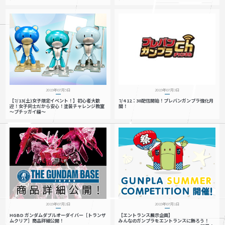
2019年07月5日
2019年07月3日
【7/13(土)女子限定イベント！】初心者大歓
7/4 12：30配信開始！プレバンガンプラ強化月
迎！女子同士だから安心！塗装チャレンジ教室
間！
～プチッガイ編～
2019年07月2日
2019年07月1日
HGBD ガンダムダブルオーダイバー［トランザ
【エントランス展示企画】
ムクリア］商品詳細公開！
みんなのガンプラをエントランスに飾ろう！