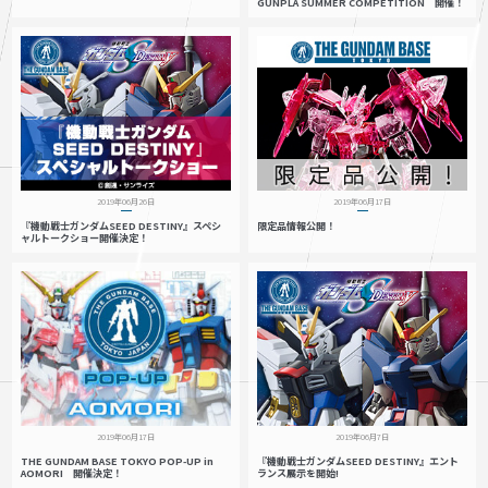
GUNPLA SUMMER COMPETITION 開催！
2019年06月26日
2019年06月17日
『機動戦士ガンダムSEED DESTINY』スペシ
限定品情報公開！
ャルトークショー開催決定！
2019年06月17日
2019年06月7日
THE GUNDAM BASE TOKYO POP-UP in
『機動戦士ガンダムSEED DESTINY』エント
AOMORI 開催決定！
ランス展示を開始!