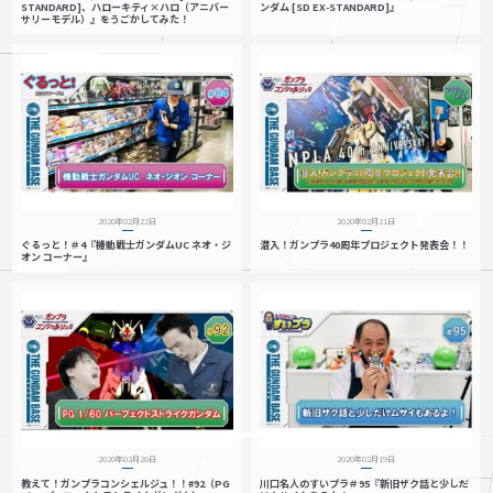
STANDARD]、ハローキティ×ハロ（アニバー
ンダム [SD EX-STANDARD]』
サリーモデル）』をうごかしてみた！
2020年02月22日
2020年02月21日
ぐるっと！＃4『機動戦士ガンダムUC ネオ・ジ
潜入！ガンプラ40周年プロジェクト発表会！！
オン コーナー』
2020年02月20日
2020年02月19日
教えて！ガンプラコンシェルジュ！！#92（PG
川口名人のすいプラ＃95『新旧ザク話と少しだ