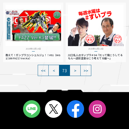
2020年02月14日
2020年02月12日
教えて！ガンプラコンシェルジュ！！#91（MG
川口名人のすいプラ＃94『だって俺こうしてる
1/100 FAZZ Ver.Ka）
もん～迷彩塗装はこう考えてる編～』
73