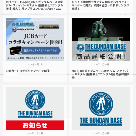
用リック・ドム(GQ)/MG ガンダムベース限定
もう！『機動戦士ガンダム 閃光のハサウェイ
ジム･スナイパーカスタム (機動戦士Zガンダム
キルケーの魔女』公開を記念した新ドリンクが
版)】教えて!ガンプラコンシェルジュ!! # 272
登場！
2026年02月2日
2026年01月28日
JCBカードコラボキャンペーン開催！
MG 1/100 ガンダムベース限定 ジム･スナイパ
ーカスタム (機動戦士Zガンダム版) 商品詳細公
開!
2026年01月26日
2026年01月21日