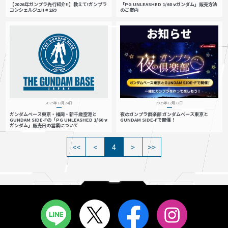
【2026年ガンプラ先行紹介!!】教えて!ガンプラ
「PG UNLEASHED 1/60 νガンダム」販売方法
コンシェルジュ!! # 269
のご案内
2025年12月24日
2025年12月22日
ガンダムベース東京・福岡・新千歳空港と
夜のガンプラ倶楽部 ガンダムベース東京と
GUNDAM SIDE-Fの「PG UNLEASHED 1/60 ν
GUNDAM SIDE-Fで開催！
ガンダム」販売日の営業について
4