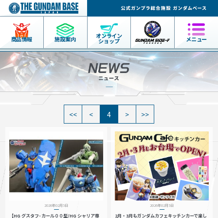
オンライン
商品情報
施設案内
メニュー
ショップ
4
2026年02月5日
2026年02月5日
【HG グスタフ･カール００型/HG シャリア専
2月・3月もガンダムカフェキッチンカーで楽し