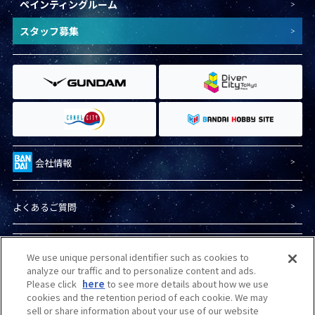
ペインティングルーム
スタッフ募集
会社情報
よくあるご質問
プライバシーポリシー
We use unique personal identifier such as cookies to
analyze our traffic and to personalize content and ads.
Please click
here
to see more details about how we use
プライバシーオプション
cookies and the retention period of each cookie. We may
sell or share information about your use of our website