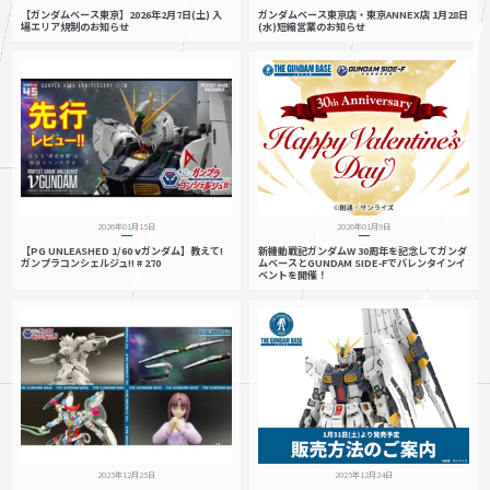
【ガンダムベース東京】2026年2月7日(土) 入
ガンダムベース東京店・東京ANNEX店 1月28日
場エリア規制のお知らせ
(水)短縮営業のお知らせ
2026年01月15日
2026年01月9日
【PG UNLEASHED 1/60 νガンダム】教えて!
新機動戦記ガンダムW 30周年を記念してガンダ
ガンプラコンシェルジュ!! # 270
ムベースとGUNDAM SIDE-Fでバレンタインイ
ベントを開催！
2025年12月25日
2025年12月24日