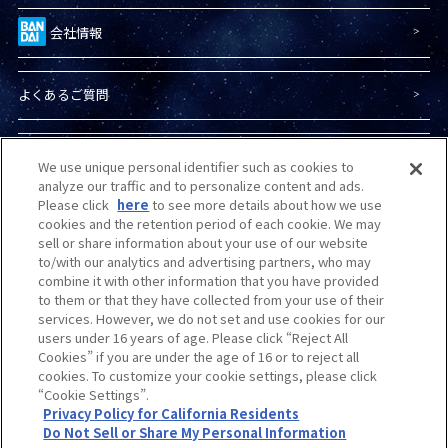
会社情報
よくあるご質問
プライバシーポリシー
We use unique personal identifier such as cookies to
analyze our traffic and to personalize content and ads.
Please click
here
to see more details about how we use
プライバシーオプション
cookies and the retention period of each cookie. We may
sell or share information about your use of our website
to/with our analytics and advertising partners, who may
combine it with other information that you have provided
商品（ガンプラ）に関する
お問い合わせ
to them or that they have collected from your use of their
services. However, we do not set and use cookies for our
users under 16 years of age. Please click “Reject All
Do Not Sell or Share My Personal Information
Cookies” if you are under the age of 16 or to reject all
cookies. To customize your cookie settings, please click
“Cookie Settings”.
カスタマーハラスメントに
対する基本的な対応方針
について
Privacy Policy for California Residents
Do Not Sell or Share My Personal Information