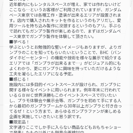
近年都内にもレンタルスペースが増え、家では作れないけど
ここなら…というお客様がご利用されていますが、ガンダム
ベース東京では各種工作・塗装が出来るエリアが設置されま
す。店内で購入されたキットを作るというのもアリだし、愛
用ツールを持ち込み製作に没頭するというのもアリ。手ぶら
で訪れてもガンプラ製作が楽しめるので、まずはガンダムベ
ース東京でガンプラ製作を体験して頂きたい。
■学べる！
学ぶというとお勉強的な堅いイメージもありますが、よりガ
ンプラのことを知ってもらいたいということで、BHC（バン
ダイホビーセンター）の機能や技術を様々な展示で紹介する
エリアでは「ガンプラが出来るまで…」がビジュアル的にも
よくわかり、更にガンプラに興味を持っていただけるような
工夫を凝らしたエリアになる予定。
■感じる！
施設内には多目的イベントスペースが設けられ、ガンプラに
関する様々なイベントに用いられます。例年年末に行われて
いるＧＢＷＣ世界決勝もこのイベントスペースで行いたい
し、プラモ体験会や展示会等、ガンプラを初めて手にする人
から最初のガンプラブームから30年以上ガンプラと付き合っ
てるぜ！という方まで、あらゆるガンプラファンが楽しめる
企画を実施していきたいと思う訳です。
■限定品！
文字通りここでしか手に入らない商品などもおもちゃショー
で発表したもの以外にも鋭意企画検討中。