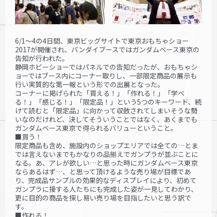
6/1～4の4日間、東京ビッグサイトで東京おもちゃショー
2017が開催され、バンダイブースではガンダムベース東京の
告知が行われた。
静岡ホビーショーではパネルでの告知だったが、おもちゃシ
ョーではブース内にコーナー取りし、一部限定商品の展示も
行い実質的な第一報という形での出展となった。
コーナーに掲げられた「買える！」「作れる！」「学べ
る！」「感じる！」「限定品！」という5つのキーワード、続
けて読むと「限定品」に向かって収斂されてしまいそうな勢
いなのだけれど、決してそういうことではなく、あくまでも
ガンダムベース東京で得られるバリューということ。
■買う！
限定商品も含め、施設内のショップエリアでは全ての…とま
では言えないまでもかなりの品揃えでガンプラが並ぶことに
なる。あ、アレが欲しい…と思った時にガンダムベース東京
ならあるはず…、と思って頂けるような売り場が目標であ
り、完成品サンプルの効果的なディスプレイにより、初めて
ガンプラに接する人たちにも完成した姿が一見してわかり、
更に目的の商品を探し易い売り場を目指したいと思う訳で
す。
■作れる！